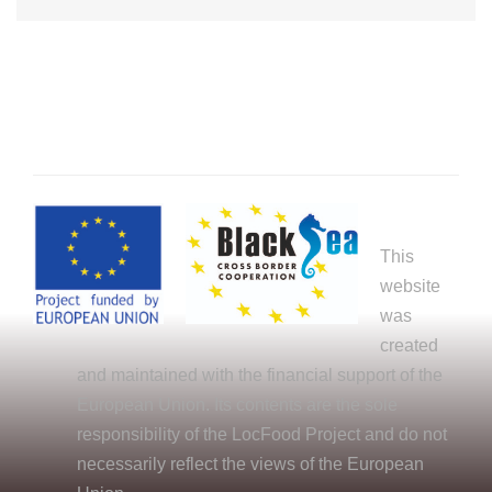
This
website
was
created
and maintained with the financial support of the
European Union. Its contents are the sole
responsibility of the LocFood Project and do not
necessarily reflect the views of the European