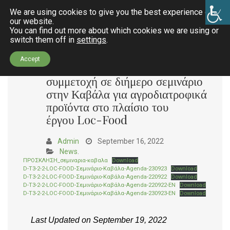
We are using cookies to give you the best experience on
our website.
You can find out more about which cookies we are using or
switch them off in
settings
.
Invitation for participation in a t
Accept
Food project. / Πρόσκληση για
συμμετοχή σε διήμερο σεμινάριο
k
στην Καβάλα για αγροδιατροφικά
προϊόντα στο πλαίσιο του
έργου Loc-Food
ndly
Admin
September 16, 2022
News
.
ΠΡΟΣΚΛΗΣΗ_σεμιναρια-καβαλα
Download
D-T3-2-2-LOC-FOOD-Σεμινάριο-Καβάλα-Agenda-230923
Download
D-T3-2-2-LOC-FOOD-Σεμινάριο-Καβάλα-Agenda-220922
Download
D-T3-2-2-LOC-FOOD-Σεμινάριο-Καβάλα-Agenda-220922-EN
Download
D-T3-2-2-LOC-FOOD-Σεμινάριο-Καβάλα-Agenda-230923-EN
Download
Last Updated on September 19, 2022